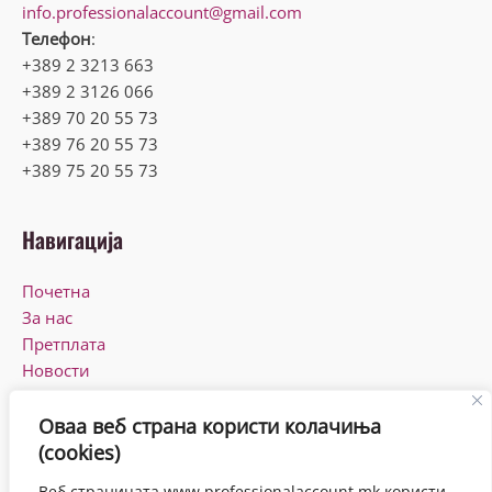
info.professionalaccount@gmail.com
Телефон
:
+389 2 3213 663
+389 2 3126 066
+389 70 20 55 73
+389 76 20 55 73
+389 75 20 55 73
Навигација
Почетна
За нас
Претплата
Новости
КПУ
Контакт
Оваа веб страна користи колачиња
(cookies)
Работно време
Веб страницата www.professionalaccount.mk користи