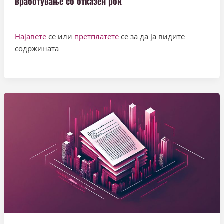
вработување со отказен рок
Најавете
се или
претплатете
се за да ја видите
содржината