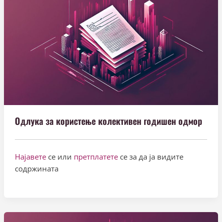
Одлука за користење колективен годишен одмор
Најавете
се или
претплатете
се за да ја видите
содржината