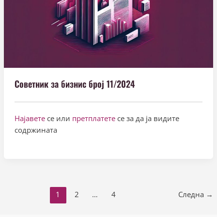
Советник за бизнис број 11/2024
Најавете
се или
претплатете
се за да ја видите
содржината
1
2
…
4
Следна →