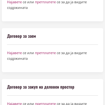
Најавете
се или
претплатете
се за да ја видите
содржината
Договор за заем
Најавете
се или
претплатете
се за да ја видите
содржината
Договор за закуп на деловен простор
Најавете
се или
претплатете
се за да ја видите