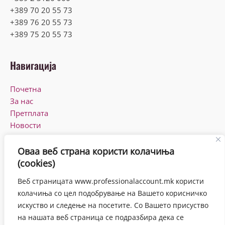
+389 70 20 55 73
+389 76 20 55 73
+389 75 20 55 73
Навигација
Почетна
За нас
Претплата
Новости
КПУ
Контакт
Оваа веб страна користи колачиња
(cookies)
Работно време
Веб страницата www.professionalaccount.mk користи
Понеделник-Петок
колачиња со цел подобрување на Вашето корисничко
08:00-16:00
искуство и следење на посетите. Со Вашето присуство
на нашата веб страница се подразбира дека се