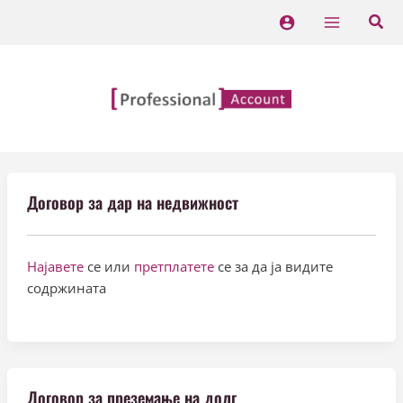
Skip
Posts
Main
to
pagination
Menu
content
Договор за дар на недвижност
Најавете
се или
претплатете
се за да ја видите
содржината
Договор за преземање на долг