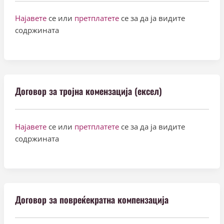
Најавете
се или
претплатете
се за да ја видите
содржината
Договор за тројна комензација (ексел)
Најавете
се или
претплатете
се за да ја видите
содржината
Договор за повреќекратна компензација