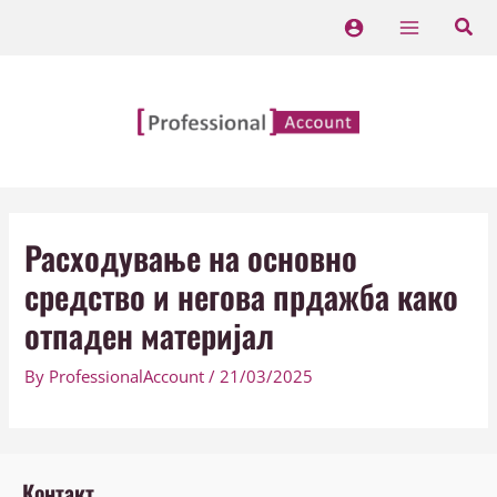
Skip
Main
to
Menu
content
Расходување на основно
средство и негова прдажба како
отпаден материјал
By
ProfessionalAccount
/
21/03/2025
Контакт