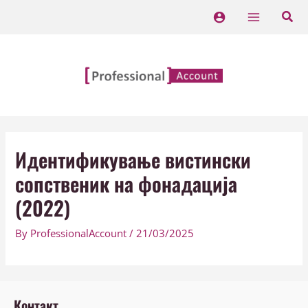
Skip
Main
to
Menu
content
Идентификување вистински
сопственик на фонадација
(2022)
By
ProfessionalAccount
/
21/03/2025
Контакт