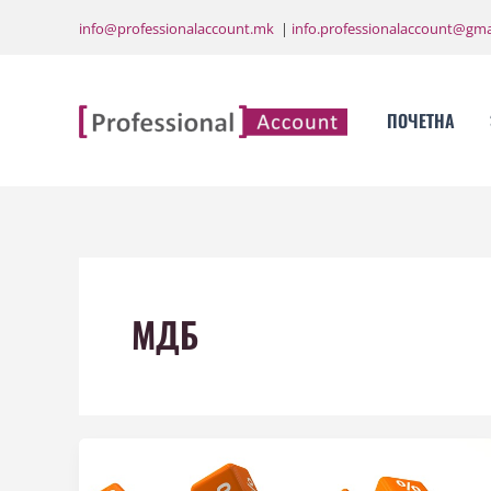
Skip
info@professionalaccount.mk
|
info.professionalaccount@gma
to
content
ПОЧЕТНА
МДБ