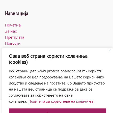
Навигација
Почетна
За нас
Претплата
Новости
КПУ
Контакт
Оваа веб страна користи колачиња
(cookies)
Работно време
Веб страницата www.professionalaccount.mk користи
Понеделник-Петок
колачиња со цел подобрување на Вашето корисничко
08:00-16:00
искуство и следење на посетите. Со Вашето присуство
на нашата веб страница се подразбира дека се
согласувате за користењето на овие
колачиња.
Политика за користење на колачиња
Copyright © 2026 Proffesional Account