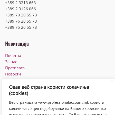
+389 2 3213 663
+389 2 3126 066
+389 70 20 55 73
+389 76 20 55 73
+389 75 20 55 73
Навигација
Почетна
За нас
Претплата
Новости
КПУ
Контакт
Оваа веб страна користи колачиња
(cookies)
Работно време
Веб страницата www.professionalaccount.mk користи
Понеделник-Петок
колачиња со цел подобрување на Вашето корисничко
08:00-16:00
искуство и следење на посетите. Со Вашето присуство