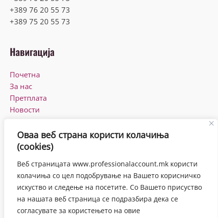
+389 76 20 55 73
+389 75 20 55 73
Навигација
Почетна
За нас
Претплата
Новости
КПУ
Контакт
Оваа веб страна користи колачиња
(cookies)
Работно време
Веб страницата www.professionalaccount.mk користи
Понеделник-Петок
колачиња со цел подобрување на Вашето корисничко
08:00-16:00
искуство и следење на посетите. Со Вашето присуство
на нашата веб страница се подразбира дека се
согласувате за користењето на овие