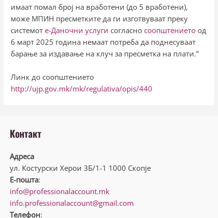
имаат помал број на вработени (до 5 вработени),
може МПИН пресметките да ги изготвуваат преку
системот
е-Даночни услуги
согласно
соопштението
од
6 март 2025 година немаат потреба да поднесуваат
барање за издавање на клуч за пресметка на плати.”
Линк до соопштението
http://ujp.gov.mk/mk/regulativa/opis/440
Контакт
Адреса
ул. Костурски Херои 3Б/1-1 1000 Скопје
Е-пошта
:
info@professionalaccount.mk
info.professionalaccount@gmail.com
Телефон
: