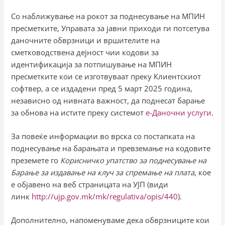
Со наближување на рокот за поднесување на МПИН
пресметките, Управата за јавни приходи ги потсетува
даночните обврзници и вршителите на
сметководствена дејност чии кодови за
идентификација за потпишување на МПИН
пресметките кои се изготвуваат преку Клиентскиот
софтвер, а се издадени пред 5 март 2025 година,
независно од нивната важност, да поднесат барање
за обнова на истите преку системот
е-Даночни услуги
.
За повеќе информации во врска со постапката на
поднесување на барањата и превземање на кодовите
преземете го
Корисничко упатство за поднесување на
Барање за издавање на клуч за спремање на плата
, кое
е објавено на веб страницата на УЈП (види
линк
http://ujp.gov.mk/mk/regulativa/opis/440
).
Дополнително, напоменуваме дека обврзниците кои