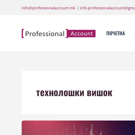
Skip
info@professionalaccount.mk
|
info.professionalaccount@gma
to
content
ПОЧЕТНА
технолошки вишок