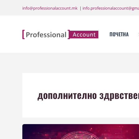
Skip
info@professionalaccount.mk
|
info.professionalaccount@gma
to
content
ПОЧЕТНА
дополнително здрвстве