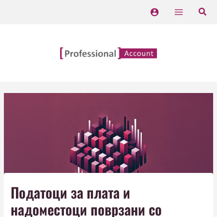
Skip
Main
to
Menu
content
Податоци за плата и
надоместоци поврзани со