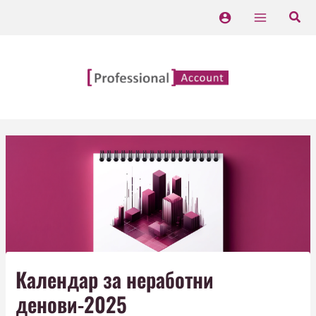
Skip
Main
to
Menu
content
Календар за неработни
денови-2025