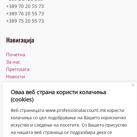
+389 70 20 55 73
+389 76 20 55 73
+389 75 20 55 73
Навигација
Почетна
За нас
Претплата
Новости
КПУ
Контакт
Оваа веб страна користи колачиња
(cookies)
Работно време
Веб страницата www.professionalaccount.mk користи
Понеделник-Петок
колачиња со цел подобрување на Вашето корисничко
08:00-16:00
искуство и следење на посетите. Со Вашето присуство
на нашата веб страница се подразбира дека се